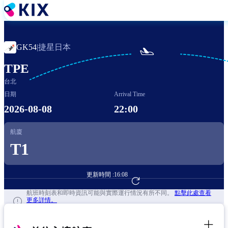
移
至
主
內
捷星日本
GK54
|

容
TPE
台北
日期
Arrival Time
2026-08-08
22:00
航廈
T1
更新時間 :
16:08
前往航班預訂
航班時刻表和即時資訊可能與實際運行情況有所不同。
點擊此處查看
更多詳情。