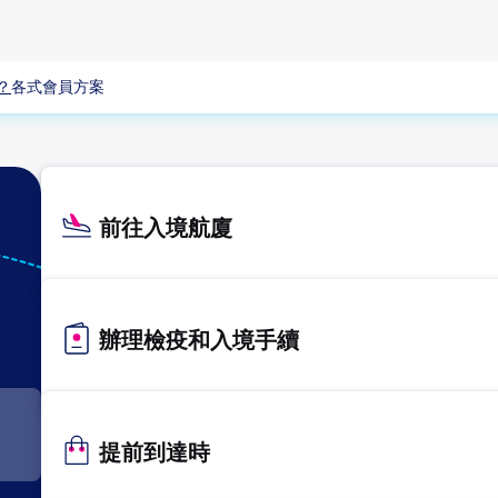
？
各式會員方案
前往入境航廈
KIX
關西
辦理檢疫和入境手續
提前到達時