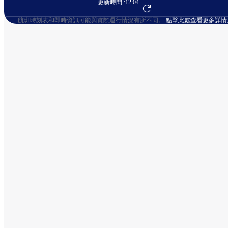
更新時間 :
12:04
前往航班預訂
航班時刻表和即時資訊可能與實際運行情況有所不同。
點擊此處查看更多詳情