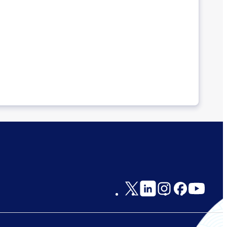
Social
Links