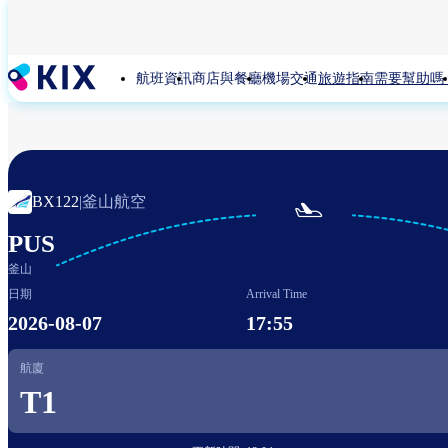
移
至
主
航班資訊
商店與餐廳
機場交通
旅遊指南
需要幫助嗎
內
容
釜山航空
BX122
|

PUS
釜山
日期
Arrival Time
2026-08-07
17:55
航廈
T1