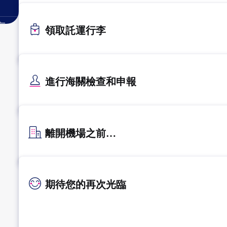
。
領取託運行李
進行海關檢查和申報
離開機場之前…
期待您的再次光臨