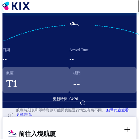
移
至
主

內
容
日期
Arrival Time
--
--
航廈
樓門
T1
--
更新時間 :
04:26
前往航班預訂
航班時刻表和即時資訊可能與實際運行情況有所不同。
點擊此處查看
更多詳情。
前往入境航廈