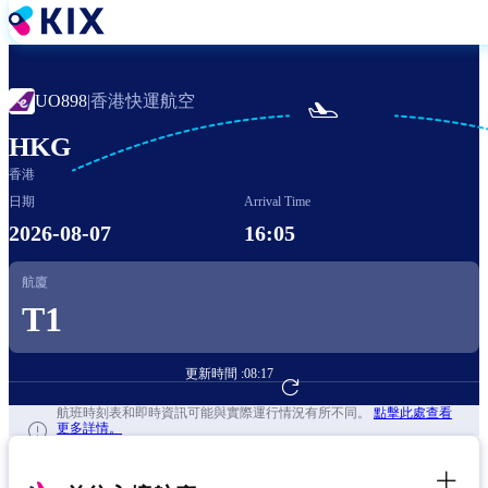
移
至
主
內
香港快運航空
UO898
|

容
HKG
香港
日期
Arrival Time
2026-08-07
16:05
航廈
T1
更新時間 :
08:17
前往航班預訂
航班時刻表和即時資訊可能與實際運行情況有所不同。
點擊此處查看
更多詳情。