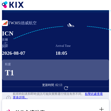
移
至
主
內
德威航空
TW305
|

容
ICN
首爾
（仁
日期
Arrival Time
川）
2026-08-07
18:05
航廈
T1
更新時間 :
02:13
前往航班預訂
航班時刻表和即時資訊可能與實際運行情況有所不同。
點擊此處查看
更多詳情。