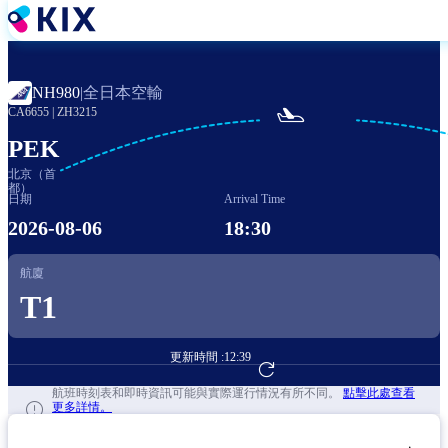
移
至
主
內
全日本空輸
NH980
|
容

CA6655
|
ZH3215
PEK
北京（首
都）
日期
Arrival Time
2026-08-06
18:30
航廈
T1
更新時間 :
12:39
前往航班預訂
航班時刻表和即時資訊可能與實際運行情況有所不同。
點擊此處查看
更多詳情。