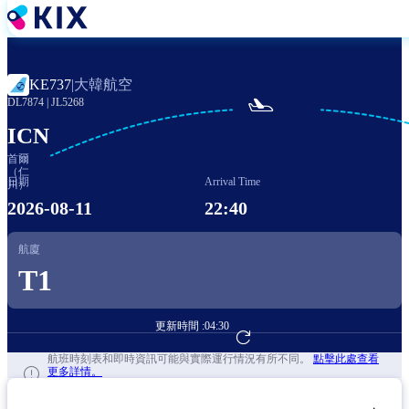
移
至
主
內
大韓航空
KE737
|
容

DL7874
|
JL5268
ICN
首爾
（仁
日期
Arrival Time
川）
2026-08-11
22:40
航廈
T1
更新時間 :
04:30
前往航班預訂
航班時刻表和即時資訊可能與實際運行情況有所不同。
點擊此處查看
更多詳情。