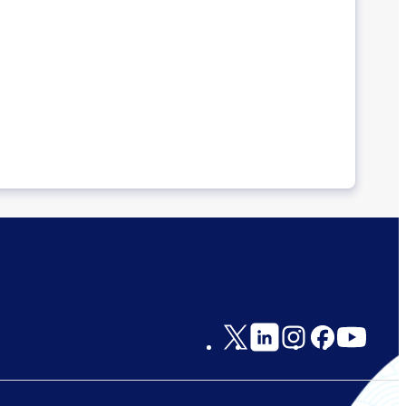
Social
Links