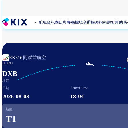
移
至
主
航班資訊
商店與餐廳
機場交通
旅遊指南
需要幫助嗎
內
容
阿聯酋航空
EK316
|

JL5090
DXB
杜拜
日期
Arrival Time
2026-08-08
18:04
航廈
T1