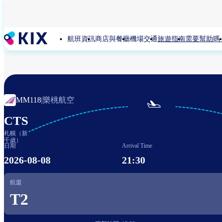
移
至
主
航班資訊
商店與餐廳
機場交通
旅遊指南
需要幫助嗎
內
容
樂桃航空
MM118
|

CTS
札幌（新
千歲）
日期
Arrival Time
2026-08-08
21:30
航廈
T2