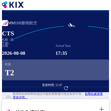
移
至
主
內
樂桃航空
MM110
|

容
CTS
札幌（新
千歲）
日期
Arrival Time
2026-08-08
17:35
航廈
T2
更新時間 :
12:47
前往航班預訂
航班時刻表和即時資訊可能與實際運行情況有所不同。
點擊此處查看
更多詳情。