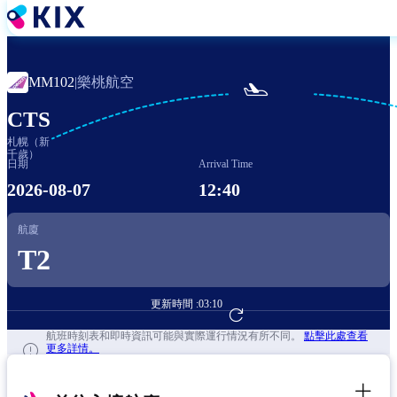
移
至
主
內
樂桃航空
MM102
|

容
CTS
札幌（新
千歲）
日期
Arrival Time
2026-08-07
12:40
航廈
T2
更新時間 :
03:10
前往航班預訂
航班時刻表和即時資訊可能與實際運行情況有所不同。
點擊此處查看
更多詳情。