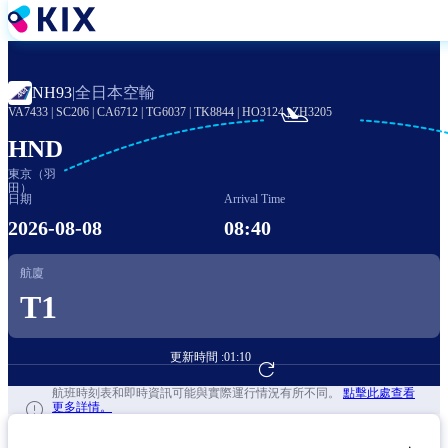
移
至
主
內
全日本空輸
NH93
|
容

VA7433
|
SC206
|
CA6712
|
TG6037
|
TK8844
|
HO3124
|
ZH3205
HND
東京（羽
田）
日期
Arrival Time
2026-08-08
08:40
航廈
T1
更新時間 :
01:10
前往航班預訂
航班時刻表和即時資訊可能與實際運行情況有所不同。
點擊此處查看
更多詳情。