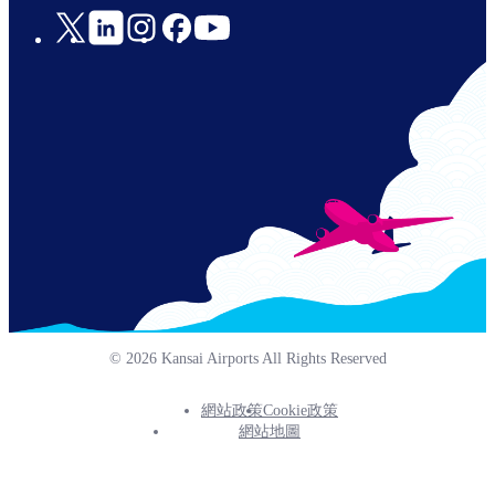
Social
Links
© 2026 Kansai Airports All Rights Reserved
網站政策
Cookie政策
Footer
網站地圖
Info
Menu