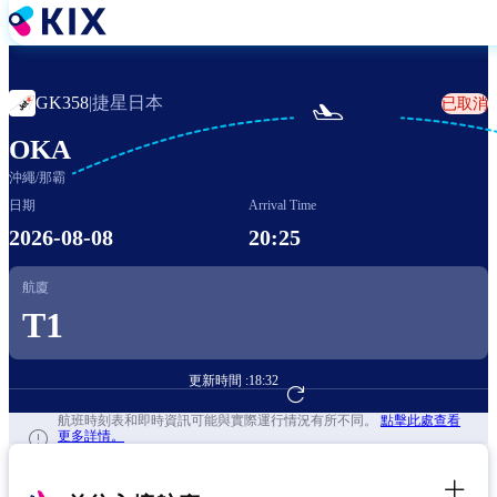
移
至
主
內
捷星日本
GK358
|
已取消

容
OKA
沖繩/那霸
日期
Arrival Time
2026-08-08
20:25
航廈
T1
更新時間 :
18:32
前往航班預訂
航班時刻表和即時資訊可能與實際運行情況有所不同。
點擊此處查看
更多詳情。