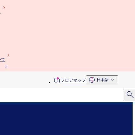
）
いて
toolbar
日本語
フロアマップ
menu