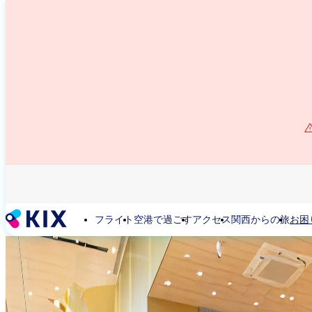
メ
イ
ン
コ
ン
テ
ン
ツ
に
移
動
フライト
空港で過ごす
アクセス
関西からの旅
お困