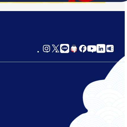
social-
links-
jp-