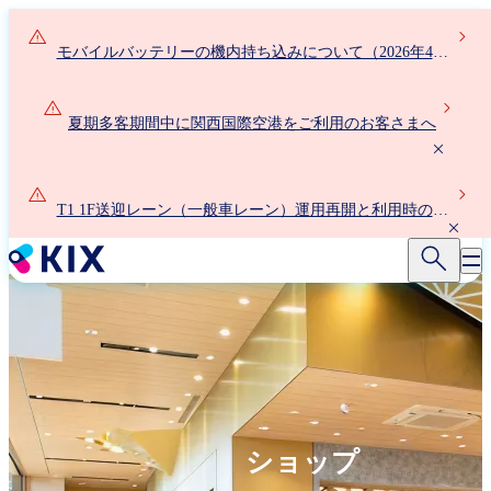
メ
イ
モバイルバッテリーの機内持ち込みについて（2026年4月
ン
24日以降）
コ
ン
夏期多客期間中に関西国際空港をご利用のお客さまへ
テ
ン
ツ
に
T1 1F送迎レーン（一般車レーン）運用再開と利用時の新
移
ルールについて
動
ショップ