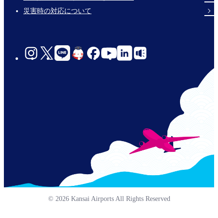
災害時の対応について
social-
links-
jp-
© 2026 Kansai Airports All Rights Reserved