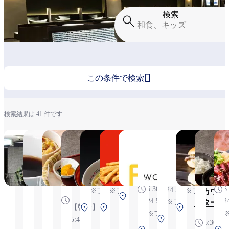
検索

この条件で検索
検索結果は 41 件です
オールデイ
あずさ
かごの
鳥匠
神座
バーガ
フレッ
ウルフ
Crys
ダイニング
珈琲
屋
Premium
ーキン
シュ
ギャン
Jad
6:30～
「ザ・ブラ
関西空
グ
グ・パ
翠
5:30～
5:30～
6:30～
24:55
ッスリー
港店
ック・
小
6:30～
19:20
19:20
24:55
」
※フラ
キッチ
6:30～
6
24:55
※フラ
※フラ
※フラ
ンカウ
イトの
第1
24:55
2
※フラ
ンター
イトの
イトの
イトの
状況に
【朝食】
第2
第2
第1
ター
※フラ
イトの
状況に
状況に
状況に
より変
第1
5:45～
ター
ター
ター
ミナ
6:30～
イトの
状況に
より変
より変
より変
更の可