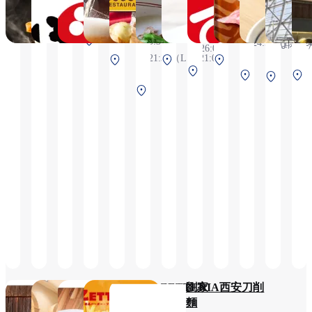
6:30～
BOTEJYU®
Dining
5:30～
6:30～
6:30～
23時間
24:55（L.O.24:25）
6:30～
6
21:30（L.O.21:00)
24:55（L.O.24:25）
24:55（L.O.24:25）
(3:00~4
4:00～
第1ターミナル
5:30～
24:55（L.O.2
2
は閉店
26:00
2F 保安検査後
21:30（L.O.21:00)
第1ターミナル
第1ターミナル
第1ターミナル
第2
（国際線）
第1ターミナ
2F 保安検査後
2F 保安検査後
2F 保安検査後
第1タ
タ
第1ターミナル
2F 保安検査
2
（国内線）
（国際線）
（国際線）
ミナル
ー
2F 保安検査後
（国際線）
2F 保安
ミ
（国内線）
検査前
ナ
ル
1F
保
安
検
査
前
MENSHO
ル・パ
オリー
ZETTERIA
劉家 西安刀削
ン神戸
ブの丘
麵