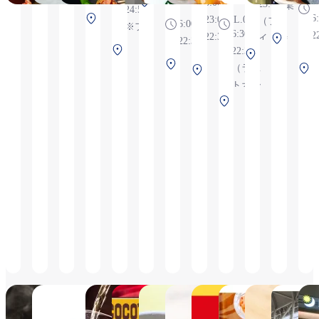
第2ターミナ
8:00～
23:00
業
20:30）
24:55
イトの
第1
ル 1F 保安検
6
23:00 (L.0
（フラ
6:00-
※21:00～
※フラ
状況に
6:30～
ター
査後（国際
2
22:30)
イト時
エ
22:30
22:00（ラ
イトの
より変
第1
22:30
ミナ
線）
第1タ
間によ
ア
ストオー
状況に
更の可
第2タ
ター
（ラス
ル
第1ター
ーミ
り変
ロ
ダー
より変
能性あ
ーミ
ミナ
トオー
ル
2F
ミナル
ナル
動）
プ
21:30）
更の可
り
ナル
ル
第1
ダー
保安
2F 保安
2F 保
ラ
は、ドリ
能性あ
1F 保
2F
ター
22:10）
検査
検査後
安検
ザ
ンクと乾
り
安検
保安
ミナ
後
（国際
査後
3F
き物のみ
査前
検査
ル
（国
線）
（国
保
提供で
後
1F
際
際
安
す。お食
（国
保安
線）
線）
検
事の提供
際
検査
査
はござい
線）
前
前
ません。
OnigiriBurger
ぼてぢゅう®1946
Japan Traveling
KIX BEER
COCO'S
☆Soup
SEGAFREDO
すき家
築
Restaurant® by
Airport
CAFFE
西