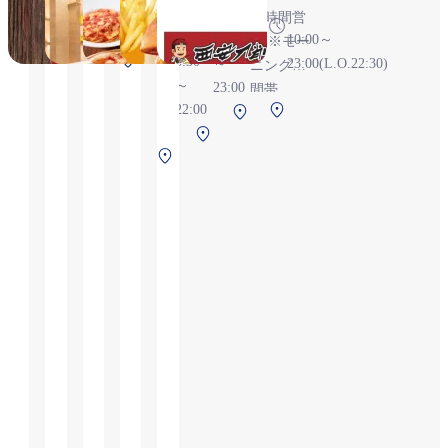
6:30～
北野
24時間営
24:55（L.O.24:25）
9:00
10:00～
業 ※モー
第1ターミナル
6:30
～
23:00(L.O.22:30)
ニング時
2F 保安検査後
～
23:00
間帯
（国際線）
22:00
エアロプラザ
エアロ
5:00～
エ
3F 保安検査
プラザ
10:30
第
ア
前
2F 保安
1
ロ
検査前
タ
プ
ー
ラ
ミ
ザ
ナ
3F
ル
保
2F
安
保
検
安
査
検
前
査
前