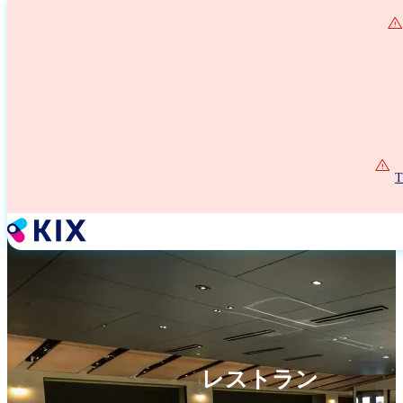
メ
イ
ン
コ
ン
テ
ン
ツ
に
移
動
レストラン