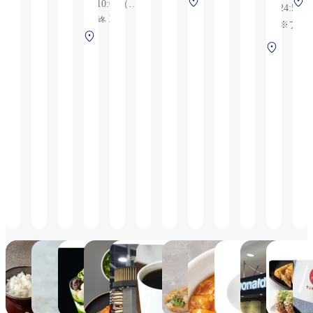
第1
第
ター
10:00（最
ミナ
ミナ
ミナ
ル
24:55
状況に
より変
更の可
更の可
更の可
能性あ
ター
ミナ
終入店
ル
ル
ル
2F
※フラ
より変
更の可
能性あ
能性あ
能性あ
り
ミナ
エアロ
ル
9:30）
1F
1F
2F
保安
イトの
更の可
能性あ
第1
り
り
り
ル
プラザ
2F
【ランチ
保安
保安
保安
検査
状況に
能性あ
り
ター
2F
2
2F 保
保安
タイム】
検査
検査
検査
後
より変
り
ミナ
保安
安検査
検査
11:30～
後
後
後
（国
更の可
ル
検査
前
後
14:30（最
（国
（国
（国
際
能性あ
2F
後
（国
終入店
内
内
際
線）
り
保安
（国
際
14:00）
線）
線）
線）
検査
際
線）
【ディナ
後
線）
ータイ
（国
ム】17:30
際
～
線）
22:00（平
日セット
海老一
タリー
nana's green tea
PRONTO
ESPRESSO
スターバ
È
なか卯
ド
メニュー/
ズコー
関西国際
＆
ックス
PRONTO
ー
土日祝日
6:30～
5:30～
ヒー
空港LCC
BAKERY
コーヒー
国際
24時
ブッフェ
24:55
22:05(L.O.21:35)
ターミナ
1Fサウス
ス
8:00～
間営
最終入店
6:30～
※フラ
ル店
ゲート店