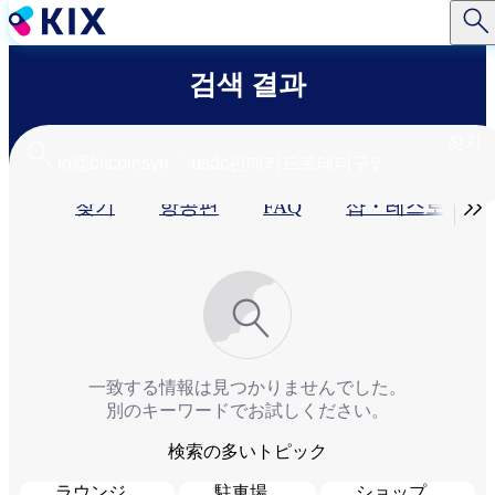
주
요
콘
검색 결과
텐
츠
로
찾기
건
너
기

찾기
항공편
FAQ
샵・레스토랑​
뛰
기
본
탭
一致する情報は見つかりませんでした。
別のキーワードでお試しください。
検索の多いトピック
ラウンジ
駐車場
ショップ