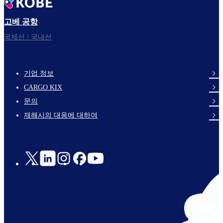
고베 공항
국제선 / 국내선
기업 정보
footer-
CARGO KIX
links-
문의
en-
재해시의 대응에 대하여
Social
Links