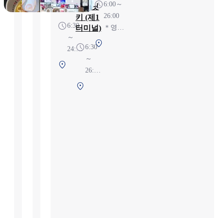
6:00～
항점
타비닛
26:00
키 (제1
6:30
터미널)
＊영업
～
시간은
제1
6:30
24:55
비행 상
터미
～
※항
황에 따
제
널
26:00
공편
라 변경
1
2F
※항
상황
제
가능성
터
보안
공편
에 따
1
있음
미
검색
상황
라 변
터
널
후
에 따
경될
미
2F
(국
라 변
수 있
널
보
제
경될
습니
2F
안
선)
수 있
다
보
검
습니
안
색
다
검
후
색
(국
후
제
(국
선)