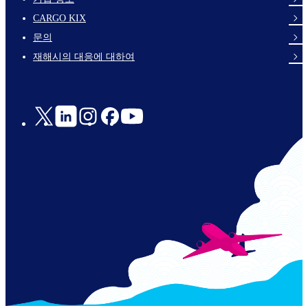
footer-
CARGO KIX
links-
문의
en-
재해시의 대응에 대하여
Social
Links