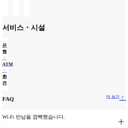
제
선)
서비스・시설
은
행
ㆍ
ATM
ㆍ
환
전
더 보기
FAQ
Wi-Fi 반납을 깜빡했습니다.