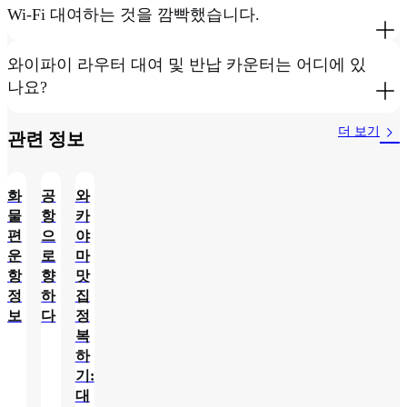
Wi-Fi 대여하는 것을 깜빡했습니다.
와이파이 라우터 대여 및 반납 카운터는 어디에 있
나요?
더 보기
관련 정보​
화
공
와
물
항
카
편
으
야
운
로
마
항
향
맛
정
하
집
보
다
정
복
하
기:
대