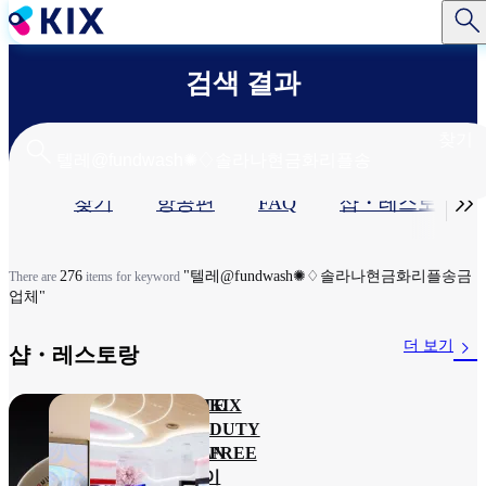
주
요
콘
검색 결과
텐
츠
로
찾기
건
너
기

찾기
항공편
FAQ
샵・레스토랑​
뛰
기
본
탭
276
"텔레@fundwash✺♢솔라나현금화리플송금
There are
items for keyword
업체"
더 보기
샵・레스토랑​
카무쿠
TASTE
KIX
라 프리
OF
DUTY
미엄 간
JAPAN
FREE
사이공
간사이