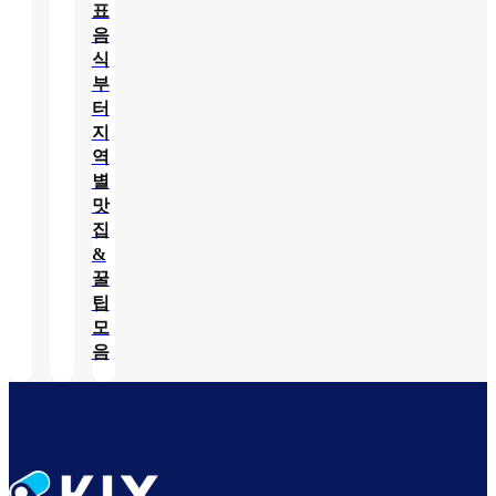
표
음
식
부
터
지
역
별
맛
집
&
꿀
팁
모
음