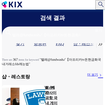
주
요
콘
검색 결과
텐
츠
로
찾기
건
너
기

찾기
항공편
FAQ
샵・레스토랑​
뛰
기
본
탭
367
"텔레@fundwash✓【아프리카tv돈현금화국
There are
items for keyword
내거래소fds깨는법"
더 보기
샵・레스토랑​
돈카츠 와코 케
신슈 소
로손S
이테이
바 소지
간사이
보
공항 국
7:00～
내 게이