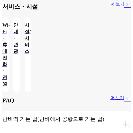
더 보기
서비스・시설
Wi-
안
시
Fi
내
설/
·
·
서
휴
관
비
대
광
스
전
화
·
전
원
더 보기
FAQ
난바역 가는 법(난바에서 공항으로 가는 법)