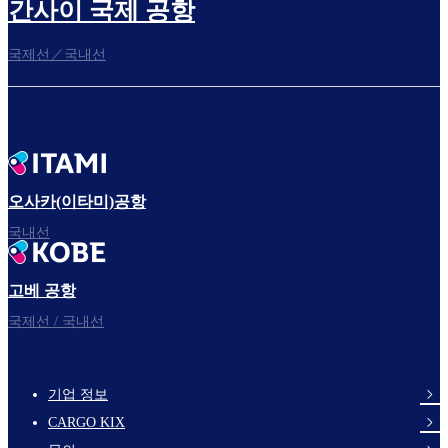
간사이 국제 공항
국제선／국내선
오사카(이타미)공항
국내선
고베 공항
국제선 / 국내선
기업 정보
footer-
CARGO KIX
links-