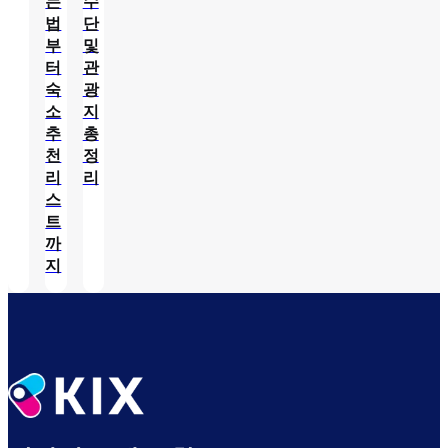
는
수
법
단
부
및
터
관
숙
광
소
지
추
총
천
정
리
리
스
트
까
지