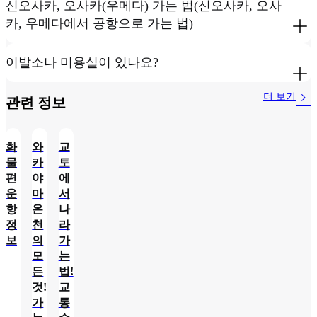
신오사카, 오사카(우메다) 가는 법(신오사카, 오사
카, 우메다에서 공항으로 가는 법)
이발소나 미용실이 있나요?
더 보기
관련 정보​
화
와
교
물
카
토
편
야
에
운
마
서
항
온
나
정
천
라
보
의
가
모
는
든
법!
것!
교
가
통