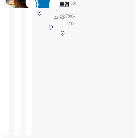
7:00
22:00（L.O.21:30)
트점
～
제1터미널 2F
7:00-
22:00
보안 검색 전
22:00
제
제
1
1
터
터
미
미
널
널
2F
2F
보
보
안
안
검
검
색
색
전
후
(국
내
선)