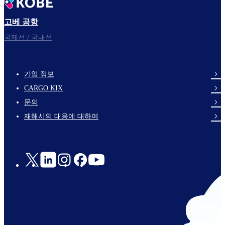
고베 공항
국제선 / 국내선
기업 정보
footer-
CARGO KIX
links-
문의
en-
재해시의 대응에 대하여
Social
Links