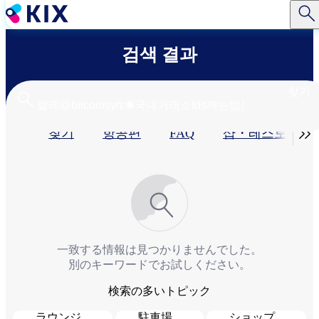
주
요
콘
검색 결과
텐
츠
로
찾기
건
너
기

찾기
항공편
FAQ
샵・레스토랑​
뛰
기
본
탭
一致する情報は見つかりませんでした。
別のキーワードでお試しください。
検索の多いトピック
ラウンジ
駐車場
ショップ