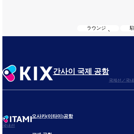
ラウンジ
간사이 국제 공항
국제선／국내
오사카(이타미)공항
국내선