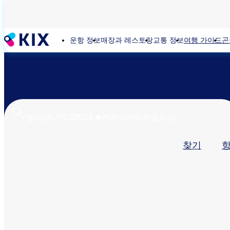
주
요
콘
운항 정보
매장과 레스토랑
교통 정보
여행 가이드
곤
텐
츠
로
건
너
뛰
기
기
찾기
본
탭