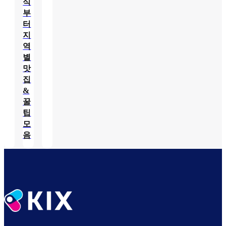
식
부
터
지
역
별
맛
집
&
꿀
팁
모
음