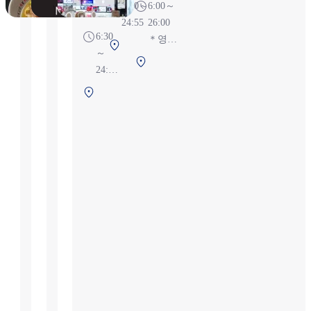
6:30～
6:00～
항점
24:55
26:00
6:30
＊영업
제1터미
～
시간은
널 2F 보
제1
24:55
비행 상
안 검색
터미
※항
황에 따
제
후 (국제
널
공편
라 변경
1
선)
2F
상황
가능성
터
보안
에 따
있음
미
검색
라 변
널
후
경될
2F
(국
수 있
보
제
습니
안
선)
다
검
색
후
(국
제
선)