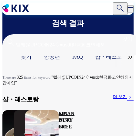
주
요
콘
검색 결과
텐
츠
로
찾기
건
너
기

찾기
항공편
FAQ
샵・레스토랑​
뛰
기
본
탭
325
"텔레@UPCOIN24♢♦usdt현금화코인해외지
There are
items for keyword
갑매입"
더 보기
샵・레스토랑​
카무쿠
CANADIAN
KIX
라 프리
MORNING
DUTY
미엄 간
& TOKO
FREE
사이공