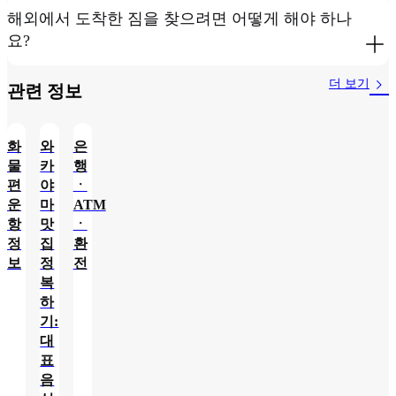
해외에서 도착한 짐을 찾으려면 어떻게 해야 하나
요?
더 보기
관련 정보​
화
와
은
물
카
행
편
야
ㆍ
운
마
ATM
항
맛
ㆍ
정
집
환
보
정
전
복
하
기:
대
표
음