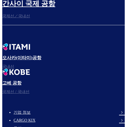
간사이 국제 공항
국제선／국내선
오사카(이타미)공항
국내선
고베 공항
국제선 / 국내선
기업 정보
footer-
CARGO KIX
links-