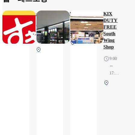
스키야
KIEFEL
KIX
DUTY
23H（Closed
8:00～
FREE
from 3:00 to
22:00
South
4:00）
Wing
제1
Shop
제1터미
터
널 2F 보
미
9:00
안 검색
널
～
전
2F
17:00,
보
※영
제1
안
업시
터
검
간은
미
색
항공
널
후
편 운
2F
(국
항 상
보
제
황에
안
선)
따라
검