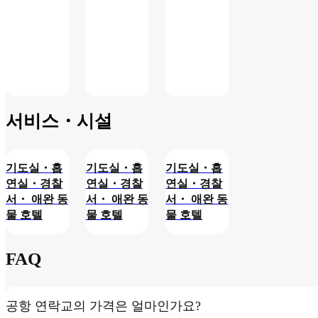
변경
색
될 수
후
있습
(국
니다.
제
선)
서비스・시설
기도실・흡
기도실・흡
기도실・흡
연실・경찰
연실・경찰
연실・경찰
서・ 애완 동
서・ 애완 동
서・ 애완 동
물 호텔
물 호텔
물 호텔
FAQ
공항 연락교의 가격은 얼마인가요?