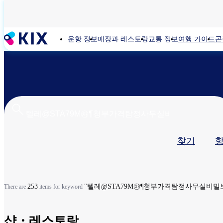
주
요
콘
운항 정보
매장과 레스토랑
교통 정보
여행 가이드
곤
텐
츠
로
건
너
뛰
기
기
찾기
본
탭
253
"텔레@STA79M㉷¶청부가격탐정사무실비밀
There are
items for keyword
샵・레스토랑​