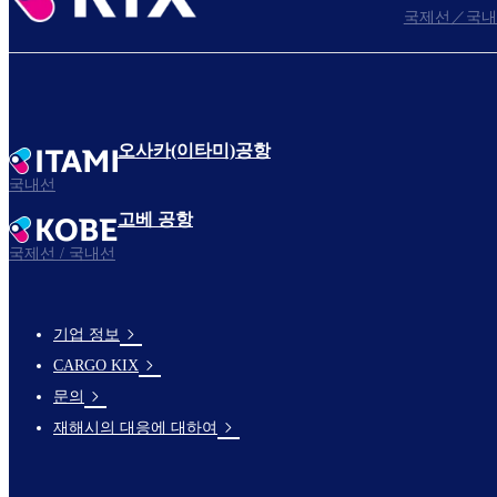
국제선／국내
오사카(이타미)공항
국내선
고베 공항
국제선 / 국내선
기업 정보
footer-
CARGO KIX
links-
문의
en-
재해시의 대응에 대하여