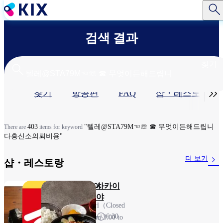
주
요
콘
검색 결과
텐
츠
로
찾기
건
너
기

찾기
항공편
FAQ
샵・레스토랑​
뛰
기
본
탭
403
"텔레@STA79M☜☏ ☎ 무엇이든해드립니
There are
items for keyword
다흥신소의뢰비용"
더 보기
샵・레스토랑​
신슈 소
스키야
사카이
바 소지
야
23H（Closed
보
6:30
from 3:00 to