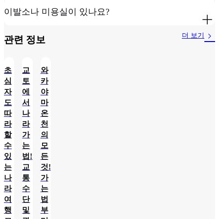
이발소나 미용실이 있나요?
더 보기
관련 정보​
초
교
와
심
토
카
자
에
야
도
서
마
따
나
온
라
라
천
할
가
의
수
는
모
있
법!
든
는
교
것!
나
통
가
라
수
는
여
단
법
행
및
부