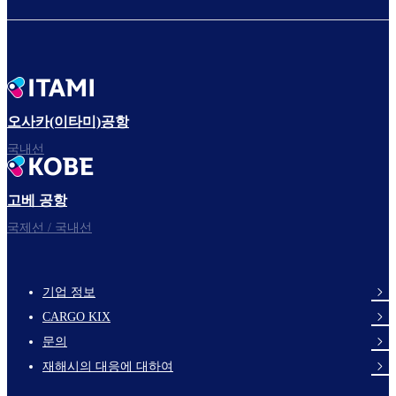
오사카(이타미)공항
국내선
고베 공항
국제선 / 국내선
기업 정보
footer-
CARGO KIX
links-
문의
en-
재해시의 대응에 대하여