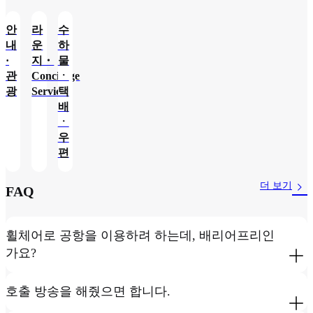
안
라
수
내
운
하
·
지・
물
관
Concierge
ㆍ
광
Service
택
배
ㆍ
우
편
더 보기
FAQ
휠체어로 공항을 이용하려 하는데, 배리어프리인
가요?
호출 방송을 해줬으면 합니다.