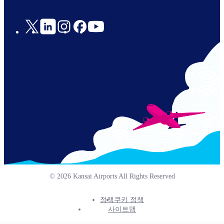
Social
Links
© 2026 Kansai Airports All Rights Reserved
정책
쿠키 정책
Footer
사이트맵
Info