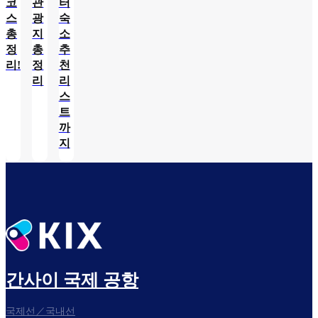
코
관
터
스
광
숙
총
지
소
정
총
추
리!
정
천
리
리
스
트
까
지
간사이 국제 공항
국제선／국내선