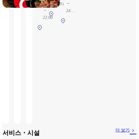
7:00
～
4:00）
～
24:55
제1터미
22:00
※항
제
널 2F 보
공편
제
1
안 검색
상황
1
터
전
에 따
터
미
라 변
미
널
경될
널
2F
수 있
2F
보
습니
보
안
다
안
검
검
색
색
후
전
(국
제
선)
더 보기
서비스・시설