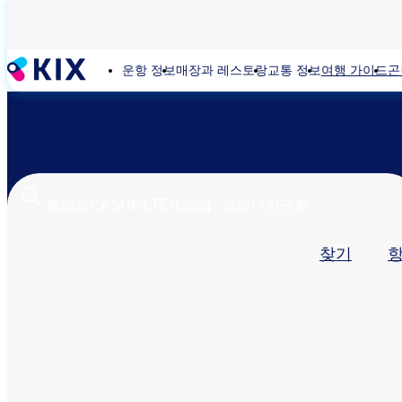
주
요
콘
운항 정보
매장과 레스토랑
교통 정보
여행 가이드
곤
텐
츠
로
건
너
뛰
기
기
찾기
본
탭