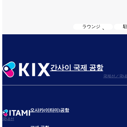
ラウンジ
간사이 국제 공항
국제선／국내
오사카(이타미)공항
국내선