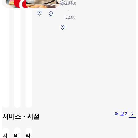
7:00
22:00（L.O.21:30)
4:00）
～
제1터미널 2F
제1터미
22:00
보안 검색 전
널 2F 보
제
안 검색
1
전
터
미
널
2F
보
안
검
색
전
더 보기
서비스・시설
시
비
라