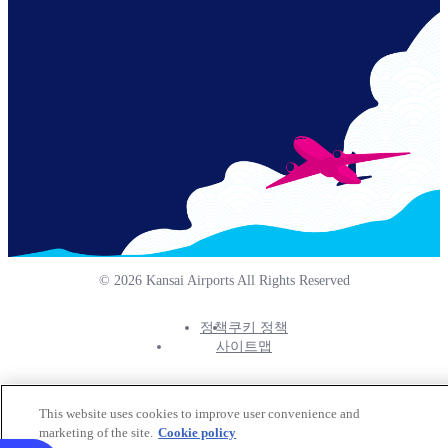
Links
© 2026 Kansai Airports All Rights Reserved
정책
쿠키 정책
Footer
사이트맵
Info
Menu
This website uses cookies to improve user convenience and
marketing of the site.
Cookie policy