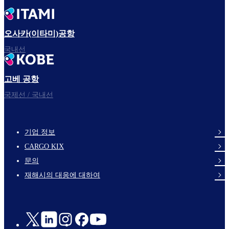
오사카(이타미)공항
국내선
고베 공항
국제선 / 국내선
기업 정보
footer-
CARGO KIX
links-
문의
en-
재해시의 대응에 대하여
Social