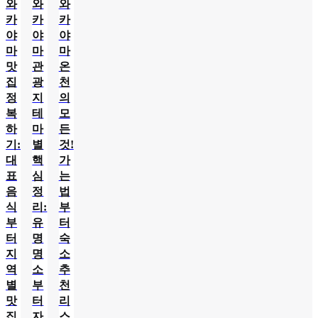
와
와
와
카
카
카
야
야
야
마
마
마
맛
관
온
집
광
천
정
지
의
복
테
모
하
마
든
기:
별
것!
대
핵
가
표
심
는
음
정
법
식
리:
부
부
유
터
터
명
숙
지
명
소
역
소
추
별
부
천
맛
터
리
집
자
스