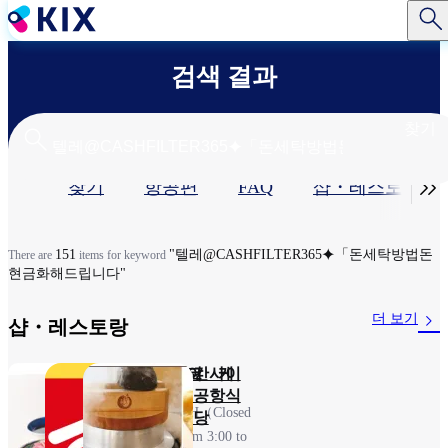
주
요
콘
검색 결과
텐
츠
로
찾기
건
너
기

찾기
항공편
FAQ
샵・레스토랑​
뛰
기
본
탭
151
"텔레@CASHFILTER365⯌「돈세탁방법돈
There are
items for keyword
현금화해드립니다"
더 보기
샵・레스토랑​
돈카츠 와코 케
스키야
간사이
이테이
공항식
23H（Closed
당
7:00～
from 3:00 to