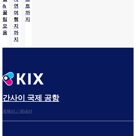
&
연
트
꿀
여
까
팁
행
지
모
지
음
까
지
간사이 국제 공항
국제선／국내선