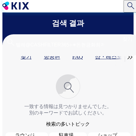
주
요
콘
검색 결과
텐
츠
로
찾기
건
너
기

찾기
항공편
FAQ
샵・레스토랑​
뛰
기
본
탭
一致する情報は見つかりませんでした。
別のキーワードでお試しください。
検索の多いトピック
ラウンジ
駐車場
ショップ