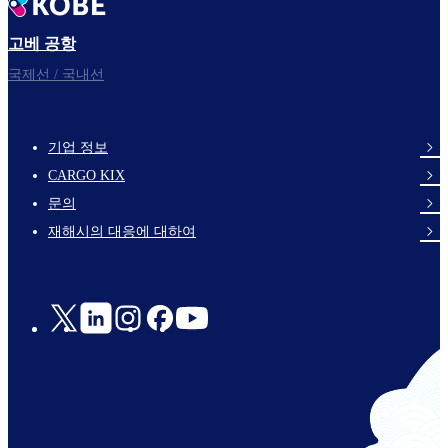
고베 공항
국제선 / 국내선
기업 정보
footer-
CARGO KIX
links-
문의
en-
재해시의 대응에 대하여
Social
Links