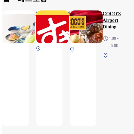
돈카츠 와코 케
스키야
COCO'S
이테이
Airport
23H（Closed
Dining
7:00～
from 3:00 to
4:00～
22:00（L.O.21:30)
4:00）
26:00
제1터미널 2F
제1터미
제2
보안 검색 전
널 2F 보
터
안 검색
미
전
널
1F
보
안
검
색
전