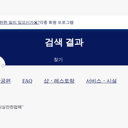
란한 일이 있으신가요?
각종 회원 프로그램
검색 결과
찾기
항공편
FAQ
샵・레스토랑​
서비스・시설​
돈믹싱안전업체"