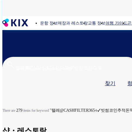
주
요
콘
운항 정보
매장과 레스토랑
교통 정보
여행 가이드
곤
텐
츠
로
건
너
뛰
기
기
찾기
본
탭
279
"텔레@CASHFILTER365⟡✓빗썸코인추적
There are
items for keyword
샵・레스토랑​