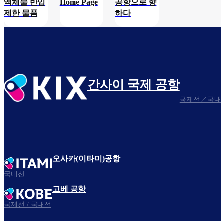
액체물 반입
Home Page
공항으로 향
제한 물품
하다
간사이 국제 공항
국제선／국내
오사카(이타미)공항
국내선
고베 공항
국제선 / 국내선