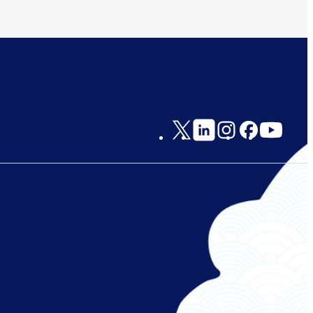
Social
Links