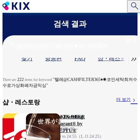
주
요
콘
검색 결과
텐
츠
로
찾기
건
너
기

찾기
항공편
FAQ
샵・레스토랑​
뛰
기
본
탭
222
"텔레@CASHFILTER365♦✺코인세탁최저수
There are
items for keyword
수료가상화폐자금믹싱"
더 보기
샵・레스토랑​
스키야
Japan Traveling
KIX BEER
Restaurant® by
23H（Closed
6:30～
BOTEJYU®
from 3:00 to
24:55（L.O.24:25）