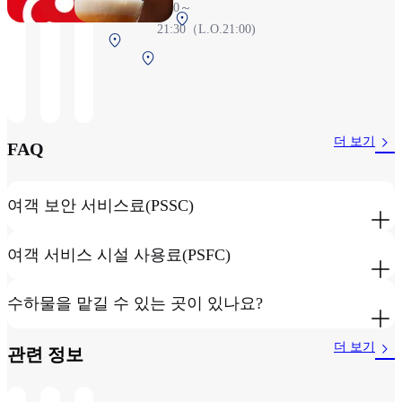
5:30～
4:00）
제1터미널 2F 보
21:30（L.O.21:00)
제1터미
안 검색 후 (국제
제1터미널 2F
널 2F 보
선)
보안 검색 후
안 검색
(국내선)
전
더 보기
FAQ
여객 보안 서비스료(PSSC)
여객 서비스 시설 사용료(PSFC)
수하물을 맡길 수 있는 곳이 있나요?
더 보기
관련 정보​