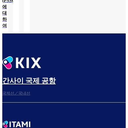
(PSSC)
에
대
하
여
간사이 국제 공항
국제선／국내선