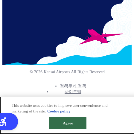
© 2026 Kansai Airports All Rights Reserved
정책
쿠키 정책
Footer
사이트맵
Info
Menu
This website uses cookies to improve user convenience and
marketing of the site.
Cookie policy
Agree