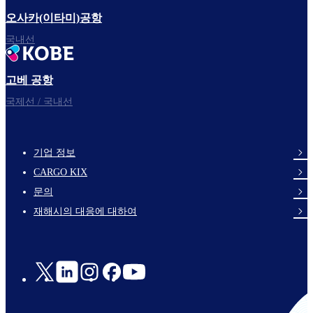
오사카(이타미)공항
국내선
고베 공항
국제선 / 국내선
기업 정보
footer-
CARGO KIX
links-
문의
en-
재해시의 대응에 대하여
Social
Links