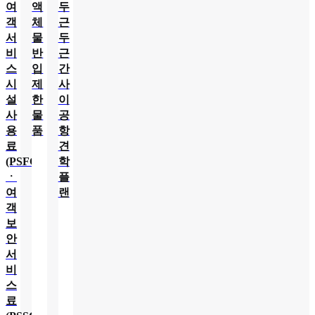
여
액
두
객
체
근
서
물
두
비
반
근
스
입
간
시
제
사
설
한
이
사
물
공
용
품
항
료
견
(PSFC)
학
ㆍ
플
여
랜
객
보
안
서
비
스
료