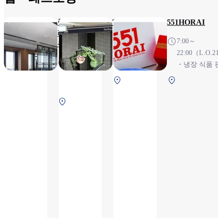
중화요
The Brasserie
551HORAI
리 「도
【조식】5:45
7:00～
우리」
～10:00(입장
22:00（L.O.21
【런
마감 9:30)
・냉장 식품 
치 타
【런치】11:30
매…7:00～
에어로 플라
제1터미널 2F
임】
～14:30(입장
21:00(수량한
자 2F 보안
안 검색 전
11:30
마감 14:00)
・HOT 상품 
에
검색 전
～
【디너】17:30
매…10:00～21
어
14:30
～22:00(평일
・도시락 판
로
(최종
세트 메뉴/토
11:00～21:00
플
입점
일 및 공휴일
포 내 식사…11
라
시간
뷔페 입장 마
～
자
14:00),
감 20:30)
22:00（L.O.21
2F
【디
21:00~22:00(라
※7:00~10:0
보
너 타
스트 오더
장 식품만 판
안
임】
21:30)은 음료
검
17:30
및 건식 안주