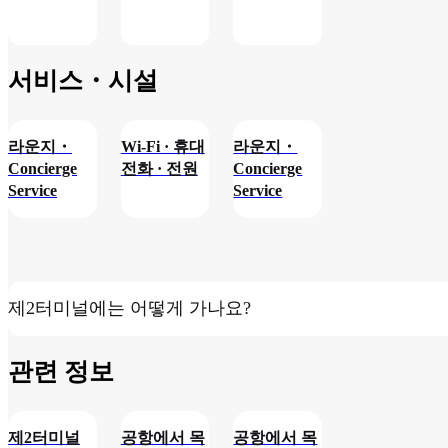
색
～
만 제공됩니
전
21:00
다. 식사 제공
(최종
은 없습니다.
서비스・시설
입점
시간
20:30),
라운지・
Wi-Fi · 휴대
라운지・
《정
Concierge
전화 · 전원
Concierge
휴
Service
Service
일》
매주
수요
일(공
휴일
제2터미널에는 어떻게 가나요?
을 제
외한
관련 정보​
다)
제2터미널
공항에서 목
공항에서 목