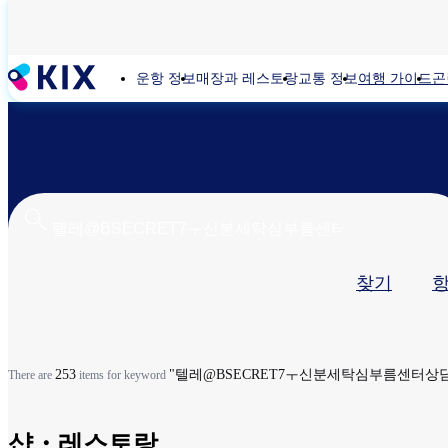
주
요
콘
운항 정보
매장과 레스토랑
교통 정보
여행 가이드
곤
텐
츠
로
건
너
뛰
기
기
찾기
본
탭
253
"텔레@BSECRET7ㅜ신분세탁심부름센터상
There are
items for keyword
샵・레스토랑​