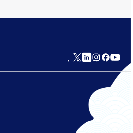
Social
Links