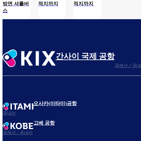
방면 셔틀버
적지까지
적지까지
스
간사이 국제 공항
국제선／국내
오사카(이타미)공항
국내선
고베 공항
국제선 / 국내선