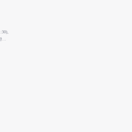
:30),
판
 보
정),
판
:00,
매…
, ・점
:00
:30),
0는 냉
매