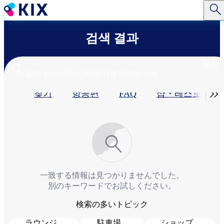
주
요
콘
검색 결과
텐
츠
로
찾기
건
너
기

찾기
항공편
FAQ
샵・레스토랑​
뛰
기
본
탭
一致する情報は見つかりませんでした。
別のキーワードでお試しください。
検索の多いトピック
ラウンジ
駐車場
ショップ