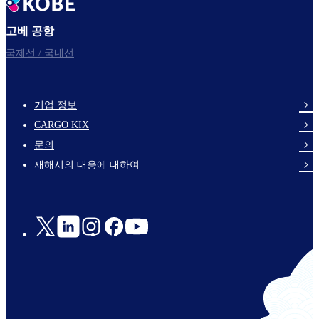
고베 공항
국제선 / 국내선
기업 정보
footer-
CARGO KIX
links-
문의
en-
재해시의 대응에 대하여
Social
Links