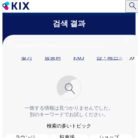
주
요
콘
검색 결과
텐
츠
로
찾기
건
너
기

찾기
항공편
FAQ
샵・레스토랑​
뛰
기
본
탭
一致する情報は見つかりませんでした。
別のキーワードでお試しください。
検索の多いトピック
ラウンジ
駐車場
ショップ