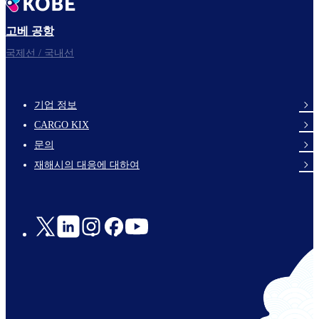
고베 공항
국제선 / 국내선
기업 정보
footer-
CARGO KIX
links-
문의
en-
재해시의 대응에 대하여
Social
Links