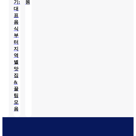
기:
원
대
표
음
식
부
터
지
역
별
맛
집
&
꿀
팁
모
음