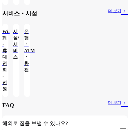
더 보기
서비스・시설
Wi-
시
은
Fi
설/
행
·
서
ㆍ
휴
비
ATM
대
스
ㆍ
전
환
화
전
·
전
원
더 보기
FAQ
해외로 짐을 보낼 수 있나요?