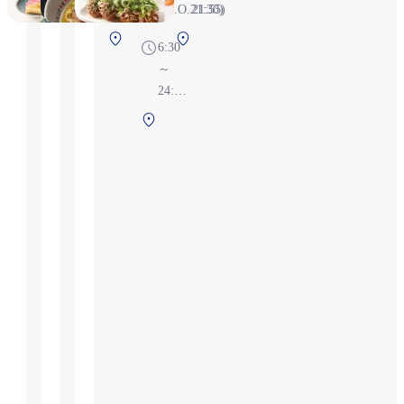
22:00（L.O.21:30)
21:55)
항점
제1터미널 2F
제2터미널 1F
6:30
보안 검색 전
보안 검색 후
～
(국제선)
24:55
※항
제
공편
1
상황
터
에 따
미
라 변
널
경될
2F
수 있
보
습니
안
다
검
색
후
(국
제
선)