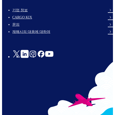
기업 정보
footer-
CARGO KIX
links-
문의
en-
재해시의 대응에 대하여
Social
Links