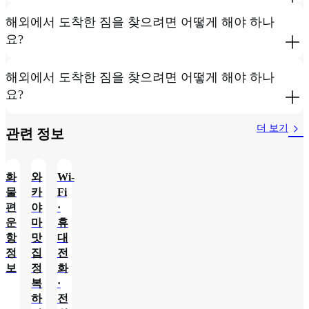
해외에서 도착한 짐을 찾으려면 어떻게 해야 하나
요?
해외에서 도착한 짐을 찾으려면 어떻게 해야 하나
요?
더 보기
관련 정보​
화
와
Wi-
물
카
Fi
편
야
·
운
마
휴
항
맛
대
정
집
전
보
정
화
복
·
하
전