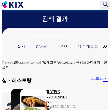
주
요
콘
검색 결과
텐
츠
로
찾기
건
너
기

찾기
항공편
FAQ
샵・레스토랑​
뛰
기
본
탭
296
"텔레그램@bitcoinsyri⟡✺암호화폐해외돈현
There are
items for keyword
금화"
더 보기
샵・레스토랑​
돈카츠 와코 케
카무쿠
JAPAN
이테이
라 프리
GOURMET
미엄 간
7:00～
5:30~22:25(L.O.
사이공