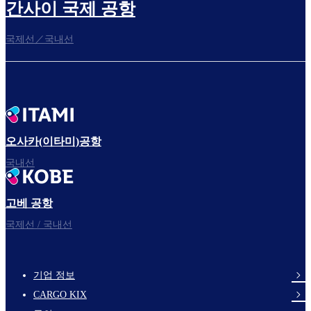
간사이 국제 공항
국제선／국내선
오사카(이타미)공항
국내선
고베 공항
국제선 / 국내선
기업 정보
footer-
CARGO KIX
links-