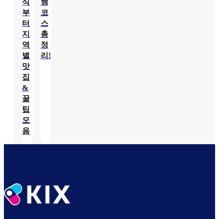
식
행
부
코
터
스
지
총
역
정
별
리!
맛
집
&
꿀
팁
모
음