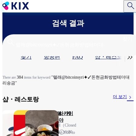
주
요
콘
검색 결과
텐
츠
로
찾기
건
너
기

찾기
항공편
FAQ
샵・레스토랑​
뛰
기
본
탭
384
"텔래@bitcoinsyri⯌✓돈현금화방법테더대
There are
items for keyword
리송금"
더 보기
샵・레스토랑​
돈카츠 와코 케
스키야
사카이
이테이
야
23H（Closed
7:00～
6:30
from 3:00 to