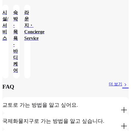
시
숙
라
설/
박
운
서
·
지・
비
목
Concierge
스
욕
Service
·
바
디
케
어
더 보기
FAQ
교토로 가는 방법을 알고 싶어요.
국제화물지구로 가는 방법을 알고 싶습니다.