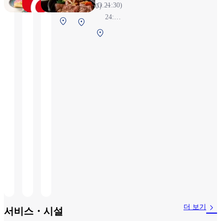
22:00（L.O.21:30)
～
4:00）
24:55
제1터미널 2F
제1터미
※항
보안 검색 전
제
널 2F 보
공편
1
안 검색
상황
터
전
에 따
미
라 변
널
경될
2F
수 있
보
습니
안
다
검
색
후
(국
제
선)
더 보기
서비스・시설