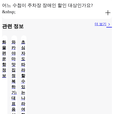
어느 수첩이 주차장 장애인 할인 대상인가요?
&nbsp;
더 보기
관련 정보​
화
와
초
물
카
심
편
야
자
운
마
도
항
맛
따
정
집
라
보
정
할
복
수
하
있
기:
는
대
나
표
라
음
여