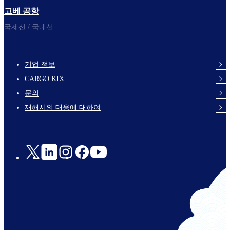
고베 공항
국제선 / 국내선
기업 정보
footer-
CARGO KIX
links-
문의
en-
재해시의 대응에 대하여
Social
Links