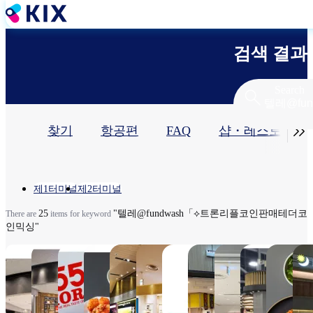
주
요
콘
검색 결과
텐
츠
로
Search
건
너
기

찾기
항공편
FAQ
샵・레스토랑​
뛰
기
본
탭
Location
제1터미널
제2터미널
25
"텔레@fundwash「⟡트론리플코인판매테더코
There are
items for keyword
인믹싱"
KIX
KIX
551HORAI
겐키 상
TASTE OF
간사이
훼미리
일촌일
간
DUTY
DUTY
점
KANSAI 간
타비닛
마트간
품 마켓
닛키
7:00～
FREE
FREE
사이타비닛
키국내
사이공
게이
7:00
6:30
22:00（L.O.21:30),
Arrival
Arrival
키
선 게이
항역점
2터
～
～
・냉장 식품 판