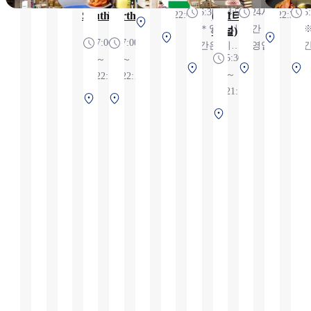
Shop
Shop
트점
6:30~24:55
24시
5
South
North
22:00
(제1터
22:30
매…7:00～
제1터미널 2F 보
＊영업시
간
미널)
21:00(수량한정),
제
제
안 검색 전
7:00
7:00
간은 비행
영업
・HOT 상품 판
1
1
5:30
～
～
상황에 따
편
매…10:00～21:00,
제1터미
제
터
터
～
22:00,
22:00,
라 변경 가
・도시락 판매…
널 2F 보
1
널
미
미
21:10,
※영
※영
능성 있음
제1
제1
11:00～21:00, ・점
안 검색
터
널
널
※영
업시
업시
제1
터
터
포 내 식사…11:00
후 (국제
미
후
2F
4F
업시
간은
간은
터
미
미
～
선)
널
선
보
보
간은
항공
항공
미
널
널
22:00（L.O.21:30),
2F
안
안
항공
편 운
편 운
널
3F
3F
※7:00~10:00는 냉
보
검
검
편 운
항 상
항 상
2F
보
보
장 식품만 판매
안
색
색
항 상
황에
황에
보
안
안
검
전
전
황에
따라
따라
안
검
검
색
따라
변경
변경
검
색
색
전
변경
될 수
될 수
색
후
후
될 수
있습
있습
후
(국
(국
있습
니다.
니다.
(국
제
제
니다.
내
선)
선)