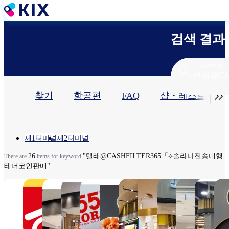
주
요
콘
검색 결과
텐
츠
로
Search
건
너
기

찾기
항공편
FAQ
샵・레스토랑​
뛰
기
본
탭
Location
제1터미널
제2터미널
26
"텔레@CASHFILTER365「⟡솔라나전송대행
There are
items for keyword
테더코인판매"
훼미리
스키야
KIX
KIX
551HORAI
겐키 상
TASTE OF
간사이
일
마트간
DUTY
DUTY
점
KANSAI 간
타비닛
품 
23H（Closed
7:00～
사이공
FREE
FREE
사이타비닛
키국내
7:00
6
from 3:00 to
22:00（L.O.21:30),
항역점
Arrival
Arrival
키
선 게이
～
4:00）
・냉장 식품 판