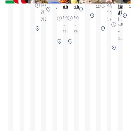
Shop
Shop
트점
24시
6:30~24:55
South
North
22:00
(제1터
2
매…7:00～
제1터미
제1터미널 2F 보
간
＊영업시
미널)
21:00(수량한정),
제
널 2F 보
안 검색 전
7:00
7:00
영업
간은 비행
・HOT 상품 판
1
1
안 검색
5:30
～
～
상황에 따
매…10:00～21:00,
제
제1터미
터
전
～
22:00,
22:00,
라 변경 가
・도시락 판매…
1
널 2F 보
미
21:10,
※영
※영
능성 있음
제1
제1
11:00～21:00, ・점
터
안 검색
널
※영
업시
업시
제1
터
터
포 내 식사…11:00
미
후 (국제
2F
4
업시
간은
간은
터
미
미
～
널
선)
보
간은
항공
항공
미
널
널
22:00（L.O.21:30),
2F
안
항공
편 운
편 운
널
3F
3F
※7:00~10:00는 냉
보
검
편 운
항 상
항 상
2F
보
보
장 식품만 판매
안
색
항 상
황에
황에
보
안
안
검
전
황에
따라
따라
안
검
검
색
따라
변경
변경
검
색
색
전
변경
될 수
될 수
색
후
후
될 수
있습
있습
후
(국
(국
있습
니다.
니다.
(국
제
제
니다.
내
선)
선)