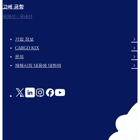
고베 공항
국제선 / 국내선
기업 정보
footer-
CARGO KIX
links-
문의
en-
재해시의 대응에 대하여
Social
Links