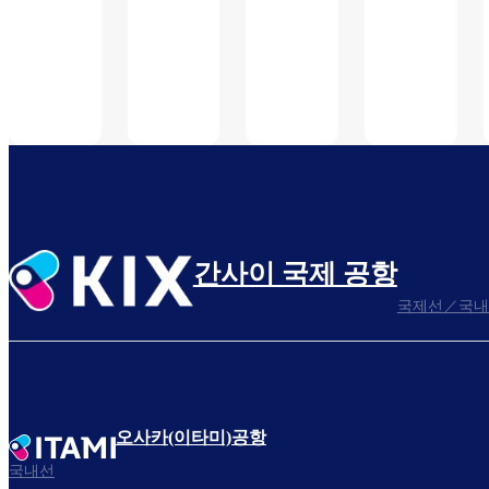
될 수
제
후
있습
선)
(국
니다.
제
선)
간사이 국제 공항
국제선／국내
오사카(이타미)공항
국내선