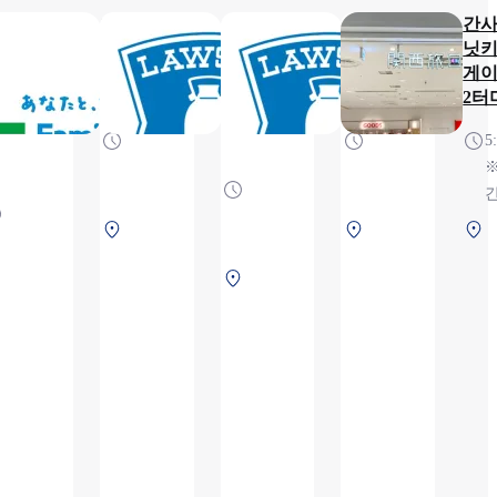
사이
훼미리
로손
로손
간
비닛
마트간
간사이
간사이
닛키
 국내
사이공
공항
국제공
게이
 로비
항역점
에어로
항점
2터
 (제1
플라자
24시
24시
5
미
2층점
간
간
)
24시
영업
영
7:00
간
업,
편
제
제
～
영
연중
1
1
널
22:00
업,
무휴
에
터
터
연중
제
어
미
미
후
무휴
1
로
널
널
선
터
플
2F
2F
미
라
보
보
널
자
안
안
2F
2F
검
검
보
보
색
색
안
안
전
전