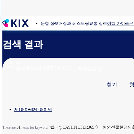
주
요
콘
운항 정보
매장과 레스토랑
교통 정보
여행 가이드
곤
텐
츠
로
검색 결과
건
너
뛰
기
Search
기
찾기
본
탭
Location
제1터미널
제2터미널
31
"텔레@CASHFILTER365♢」해외선물현금
There are
items for keyword