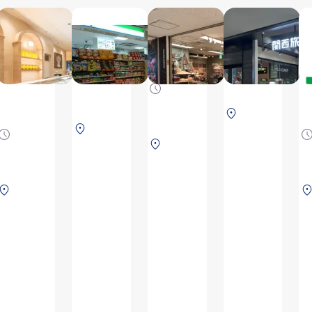
TASTE
르 팡
훼미리
AAS 하
간
OF
고베 키
마트간
비 숍
타
JAPAN
타노
공 북윙
키
8:00
간사이
점
선
6:30
～
타비닛
점
7:00
～
키 (제2
21:00
터
～
터미널)
22:00
널
제
24:00
제
1
5:45
제
1
터
～
1
터
미
22:25,
터
미
널
※영
제2
미
널
2F
업시
터
널
2F
보
간은
미
2F
보
안
항공
널
보
안
검
편 운
1F
안
검
색
항 상
보
검
색
후
황에
안
색
전
(국
따라
검
후