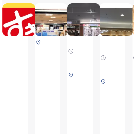
스키야
KIX
코코카
DUTY
라파인
23H（Closed
FREE
간사이
from 3:00 to
South
공항 제2
4:00）
Wing
터미널
Shop
출국 구
제1터미
역점
널 2F 보
9:00
안 검색
Depend
～
전
on the
17:00,
flight
※영
제1
time
업시
제2
터
간은
터미
미
항공
널
널
편 운
1F
2F
항 상
보안
보
황에
검색
안
따라
후
검
변경
(국
색