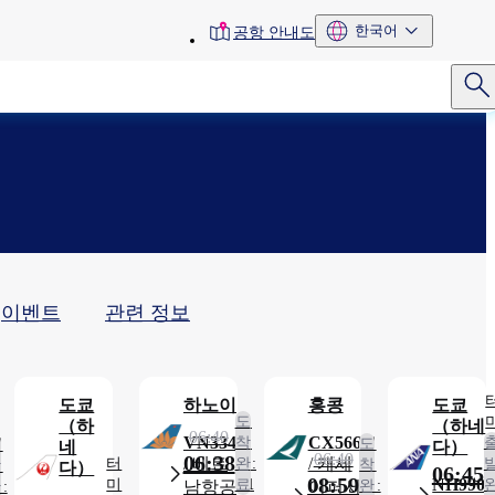
toolbar
한국어
공항 안내도
menu
이벤트
관련 정보
도쿄
하노이
홍콩
도쿄
도
터
（하
（하네
06:40
VN334
CX566
착
미
도
터
도
터
네
다）
06:40
06:38
/ 베트
/ 캐세
터
완
널:
T
착
미
착
미
다）
06:45
08:59
NH990
미
료
T1
남항공
이퍼시
완
널:
완
: