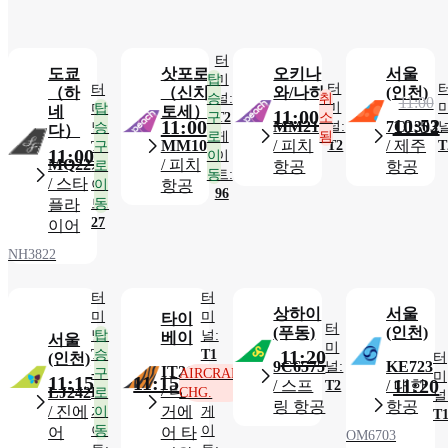
터
도쿄
삿포로
오키나
서울
탑
미
터
터
（하
（신치
와/나하
(인천)
승
널:
취
11:00
미
미
탑
네
토세）
11:00
구
T2
소
10:52
11:00
MM217
7C1303
널:
널
널:
승
다）
로
게
됨
MM109
/ 피치
/ 제주
T2
T
T1
구
11:00
이
이
MQ22
/ 피치
게
로
항공
항공
동
트:
/ 스타
이
이
항공
96
플라
트:
동
27
이어
NH3822
터
터
상하이
서울
미
미
타이
터
(푸동)
(인천)
널:
탑
널:
베이
서울
미
11:20
T1
승
T1
터
(인천)
9C6575
KE723
널:
IT211
-
구
AIRCRAFT
-
미
11:15
11:15
11:20
/ 스프
/ 대한
T2
/ 타이
LJ242
H
로
CHG.
G
널
링 항공
항공
/ 진에
거에
게
이
게
T
이
동
이
어
어 타
OM6703