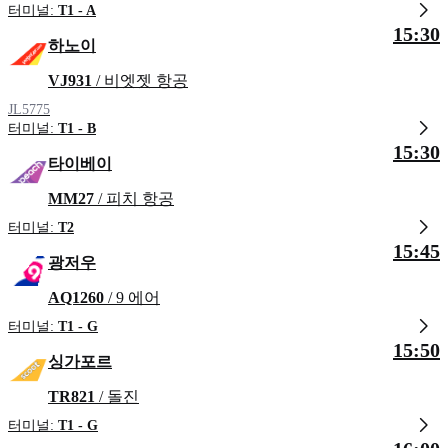
터미널:
T1 - A
15:30
하노이
VJ931
/ 비엣젯 항공
JL5775
터미널:
T1 - B
15:30
타이베이
MM27
/ 피치 항공
터미널:
T2
15:45
광저우
AQ1260
/ 9 에어
터미널:
T1 - G
15:50
싱가포르
TR821
/ 돌진
터미널:
T1 - G