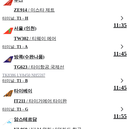
ZE914
/ 이스타 제트
터미널:
T1 - H
11:35
서울 (인천)
TW302
/ 티웨이 에어
터미널:
T1 - A
11:45
방콕(수완나품)
TG623
/ 타이항공 국제선
TK8386
LY8450
NH5597
터미널:
T1 - B
11:45
타이베이
IT211
/ 타이거에어 타이완
터미널:
T1 - G
11:55
암스테르담