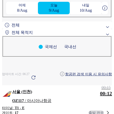
어제
오늘
내일
8/Aug
9/Aug
10/Aug
전체
전체 목적지
국제선
국내선
인기 검색 목적지
애들레이드
아사히카와
지역별 검색
항공편 검색 이용 시 유의사항
업데이트 시간:
06:27
앵커리지
아오모리
청주
00:15
서울 (인천)
00:12
OZ117
/ 아시아나항공
터미널:
T1 - E
출발 완료
게이트:
17