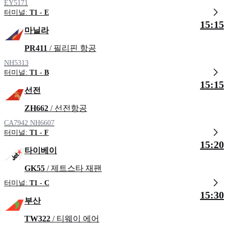
EY5171
터미널:
T1 - E
15:15
마닐라
PR411
/ 필리핀 항공
NH5313
터미널:
T1 - B
15:15
선전
ZH662
/ 선전항공
CA7942
NH6607
터미널:
T1 - F
15:20
타이베이
GK55
/ 제트스타 재팬
터미널:
T1 - C
15:30
부산
TW322
/ 티웨이 에어