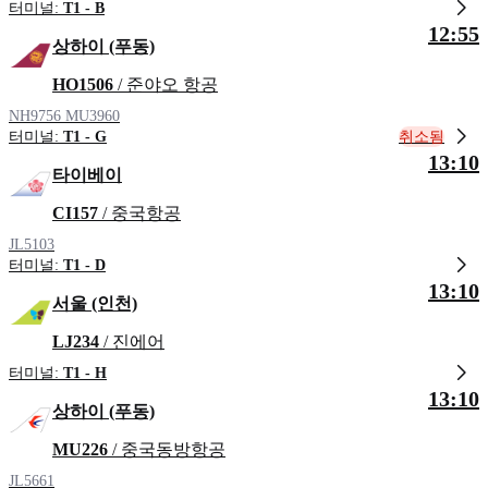
터미널:
T1 - B
12:55
상하이 (푸동)
HO1506
/ 준야오 항공
NH9756
MU3960
취소됨
터미널:
T1 - G
13:10
타이베이
CI157
/ 중국항공
JL5103
터미널:
T1 - D
13:10
서울 (인천)
LJ234
/ 진에어
터미널:
T1 - H
13:10
상하이 (푸동)
MU226
/ 중국동방항공
JL5661