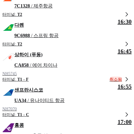
7C1328
/ 제주항공
터미널:
T2
16:30
다롄
9C6988
/ 스프링 항공
터미널:
T2
16:45
상하이 (푸동)
CA858
/ 에어 차이나
NH5745
취소됨
터미널:
T1 - F
16:55
샌프란시스코
UA34
/ 유나이티드 항공
NH7070
터미널:
T1 - C
17:00
홍콩