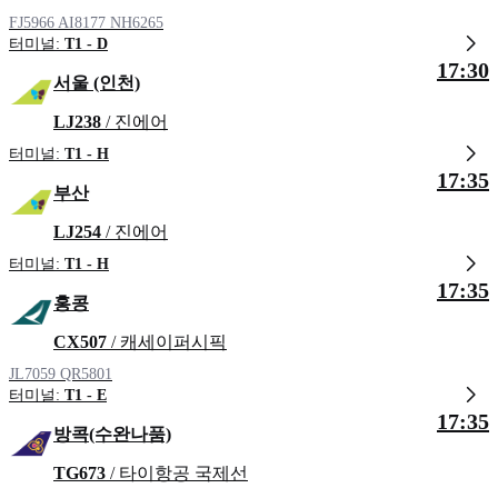
FJ5966
AI8177
NH6265
터미널:
T1 - D
17:30
서울 (인천)
LJ238
/ 진에어
터미널:
T1 - H
17:35
부산
LJ254
/ 진에어
터미널:
T1 - H
17:35
홍콩
CX507
/ 캐세이퍼시픽
JL7059
QR5801
터미널:
T1 - E
17:35
방콕(수완나품)
TG673
/ 타이항공 국제선