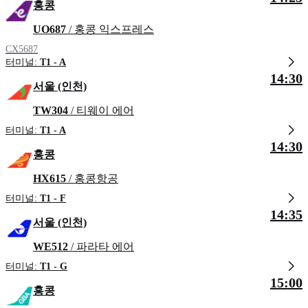
홍콩
UO687
/ 홍콩 익스프레스
CX5687
터미널:
T1 - A
14:30
서울 (인천)
TW304
/ 티웨이 에어
터미널:
T1 - A
14:30
홍콩
HX615
/ 홍콩항공
터미널:
T1 - F
14:35
서울 (인천)
WE512
/ 파라타 에어
터미널:
T1 - G
15:00
홍콩