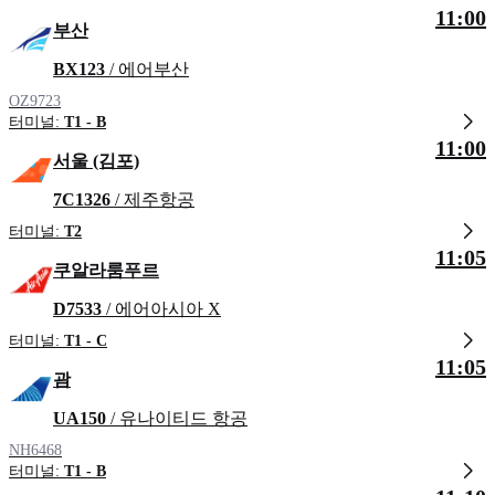
11:00
부산
BX123
/ 에어부산
OZ9723
터미널:
T1 - B
11:00
서울 (김포)
7C1326
/ 제주항공
터미널:
T2
11:05
쿠알라룸푸르
D7533
/ 에어아시아 X
터미널:
T1 - C
11:05
괌
UA150
/ 유나이티드 항공
NH6468
터미널:
T1 - B