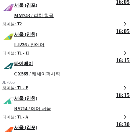
16:05
서울 (김포)
MM743
/ 피치 항공
터미널:
T2
16:05
서울 (인천)
LJ236
/ 진에어
터미널:
T1 - H
16:15
타이베이
CX565
/ 캐세이퍼시픽
JL7055
터미널:
T1 - E
16:15
서울 (인천)
RS714
/ 에어 서울
터미널:
T1 - A
16:30
서울 (김포)