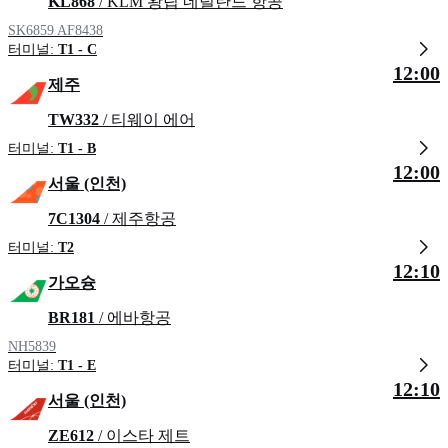
KL868
/ KLM 왕립 네덜란드 항공
SK6859
AF8438
터미널:
T1 - C
12:00
제주
TW332
/ 티웨이 에어
터미널:
T1 - B
12:00
서울 (인천)
7C1304
/ 제주항공
터미널:
T2
12:10
가오슝
BR181
/ 에바항공
NH5839
터미널:
T1 - E
12:10
서울 (인천)
ZE612
/ 이스타 제트