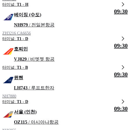
터미널:
T1 - H
09:30
베이징 (수도)
NH979
/ 전일본항공
ZH3216
CA6656
터미널:
T1 - D
09:30
호찌민
VJ829
/ 비엣젯 항공
터미널:
T1 - B
09:30
뮌헨
LH743
/ 루프트한자
NH7880
터미널:
T1 - D
09:30
서울 (인천)
OZ115
/ 아시아나항공