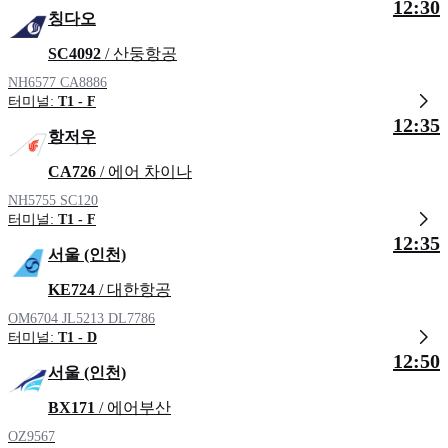
12:30
칭다오
SC4092
/ 산둥항공
NH6577
CA8886
터미널:
T1 - F
12:35
항저우
CA726
/ 에어 차이나
NH5755
SC120
터미널:
T1 - F
12:35
서울 (인천)
KE724
/ 대한항공
OM6704
JL5213
DL7786
터미널:
T1 - D
12:50
서울 (인천)
BX171
/ 에어부산
OZ9567