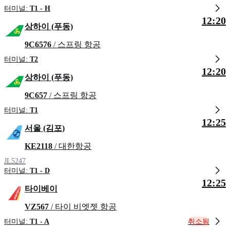
터미널:
T1 - H
12:20
상하이 (푸동)
9C6576
/ 스프링 항공
터미널:
T2
12:20
상하이 (푸동)
9C657
/ 스프링 항공
터미널:
T1
12:25
서울 (김포)
KE2118
/ 대한항공
JL5247
터미널:
T1 - D
12:25
타이베이
VZ567
/ 타이 비엣젯 항공
취소됨
터미널:
T1 - A