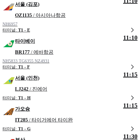
11:10
서울 (김포)
OZ1135
/ 아시아나항공
NH6957
터미널:
T1 - E
11:10
타이베이
BR177
/ 에바항공
NH5833
TG6355
NZ4931
터미널:
T1 - F
11:15
서울 (인천)
LJ242
/ 진에어
터미널:
T1 - H
11:15
가오슝
IT285
/ 타이거에어 타이완
터미널:
T1 - G
11:30
부산