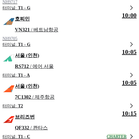
NH9717
터미널:
T1 - G
10:00
호찌민
VN321
/ 베트남항공
NH9705
터미널:
T1 - G
10:05
서울 (인천)
RS712
/ 에어 서울
터미널:
T1 - A
10:05
서울 (인천)
7C1302
/ 제주항공
터미널:
T2
10:15
브리즈번
QF332
/ 콴타스
CHARTER
터미널:
T1 - C