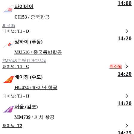
14:00
타이베이
CI153
/ 중국항공
JL5105
터미널:
T1 - D
14:20
상하이 (푸동)
MU516
/ 중국동방항공
FM3048
JL5611
HO3524
취소됨
터미널:
T1 - C
14:20
베이징 (수도)
HU474
/ 하이난 항공
터미널:
T1 - H
14:20
서울 (김포)
MM739
/ 피치 항공
터미널:
T2
14:25