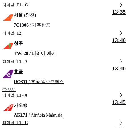
터미널:
T1 - G
13:35
서울 (인천)
7C1306
/ 제주항공
터미널:
T2
13:40
청주
TW328
/ 티웨이 에어
터미널:
T1 - A
13:40
홍콩
UO851
/ 홍콩 익스프레스
CX5851
터미널:
T1 - A
13:45
가오슝
AK171
/ AirAsia Malaysia
터미널:
T1 - G