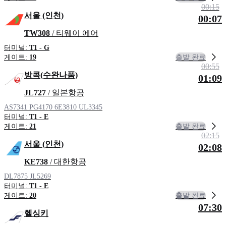
00:15
서울 (인천)
00:07
TW308
/ 티웨이 에어
터미널:
T1 - G
출발 완료
게이트:
19
00:55
방콕(수완나품)
01:09
JL727
/ 일본항공
AS7341
PG4170
6E3810
UL3345
터미널:
T1 - E
출발 완료
게이트:
21
02:15
서울 (인천)
02:08
KE738
/ 대한항공
DL7875
JL5269
터미널:
T1 - E
출발 완료
게이트:
20
07:30
헬싱키