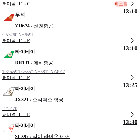
취소됨
터미널:
T1 - C
13:10
무석
ZH674
/ 선전항공
CA3760
NH6591
터미널:
T1 - F
13:10
타이베이
BR131
/ 에바항공
TK9459
TG6357
NH5811
NZ4917
터미널:
T1 - F
13:25
타이베이
JX821
/ 스타럭스 항공
EY5170
터미널:
T1 - E
13:30
타이베이
SL397
/ 타이 라이온 에어