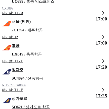
UO899
/ 홍콩 익스프레스
CX5899
터미널:
T1 - A
17:00
서울 (인천)
7C1394
/ 제주항공
터미널:
T2
17:00
홍콩
HX619
/ 홍콩항공
터미널:
T1 - F
17:20
칭다오
SC4094
/ 산둥항공
NH6572
CA8896
터미널:
T1 - F
17:25
싱가포르
SQ621
/ 싱가포르 항공