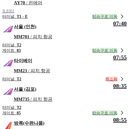
AY70
/ 핀에어
JL8301
탑승구로 이동
터미널:
T1 - E
07:40
서울 (인천)
MM701
/ 피치 항공
터미널:
T2
탑승구로 이동
게이트:
83
07:55
타이베이
MM23
/ 피치 항공
취소됨
터미널:
T2
08:35
서울 (김포)
MM735
/ 피치 항공
터미널:
T2
탑승구로 이동
게이트:
85
08:55
방콕(수완나품)