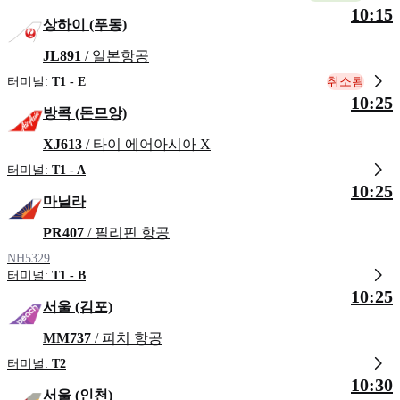
10:15
상하이 (푸동)
JL891
/ 일본항공
취소됨
터미널:
T1 - E
10:25
방콕 (돈므앙)
XJ613
/ 타이 에어아시아 X
터미널:
T1 - A
10:25
마닐라
PR407
/ 필리핀 항공
NH5329
터미널:
T1 - B
10:25
서울 (김포)
MM737
/ 피치 항공
터미널:
T2
10:30
서울 (인천)