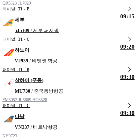
QR5823
JL7029
터미널:
T1 - E
09:15
세부
5J5109
/ 세부 퍼시픽
터미널:
T1 - C
09:20
하노이
VJ939
/ 비엣젯 항공
터미널:
T1 - B
09:30
상하이 (푸동)
MU730
/ 중국동방항공
FM3052
JL5609
HO3528
터미널:
T1 - C
09:30
다낭
VN337
/ 베트남항공
NH9723