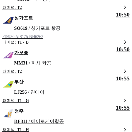
터미널:
T2
10:50
싱가포르
SQ619
/ 싱가포르 항공
FJ5930
AI8175
NH6263
터미널:
T1 - D
10:50
가오슝
MM31
/ 피치 항공
터미널:
T2
10:55
부산
LJ256
/ 진에어
터미널:
T1 - G
10:55
청주
RF311
/ 에어로케이항공
터미널:
T1 - H