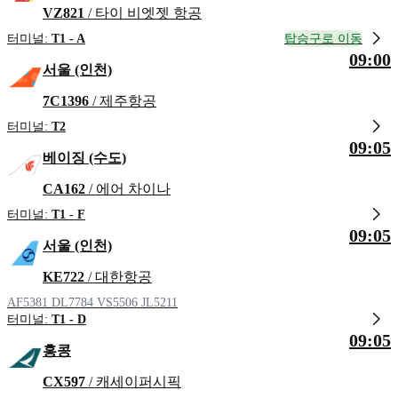
VZ821
/ 타이 비엣젯 항공
탑승구로 이동
터미널:
T1 - A
09:00
서울 (인천)
7C1396
/ 제주항공
터미널:
T2
09:05
베이징 (수도)
CA162
/ 에어 차이나
터미널:
T1 - F
09:05
서울 (인천)
KE722
/ 대한항공
AF5381
DL7784
VS5506
JL5211
터미널:
T1 - D
09:05
홍콩
CX597
/ 캐세이퍼시픽