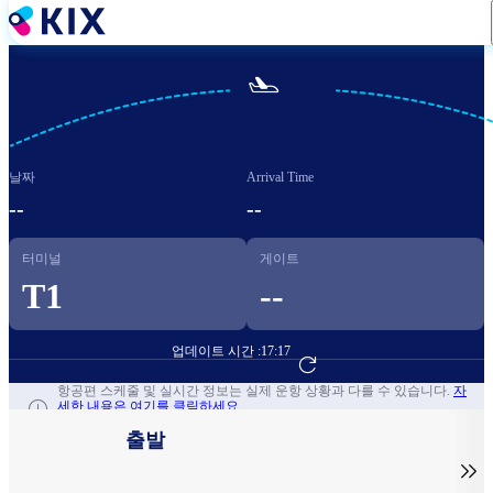
주
요
콘

텐
츠
로
건
날짜
Arrival Time
너
뛰
--
--
기
터미널
게이트
T1
--
업데이트 시간 :
17:17
항공편 예약하기
항공편 스케줄 및 실시간 정보는 실제 운항 상황과 다를 수 있습니다.
자
세한 내용은 여기를 클릭하세요.
출발
