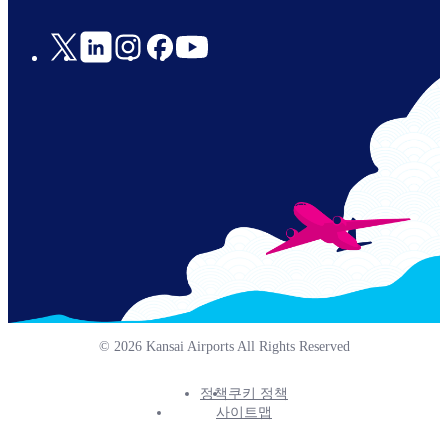
Social
Links
© 2026 Kansai Airports All Rights Reserved
정책
쿠키 정책
Footer
사이트맵
Info