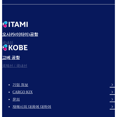
탑승구로
자, 출발!
오사카(이타미)공항
국내선
고베 공항
즐거운 비행 되세요.
국제선 / 국내선
기업 정보
footer-
CARGO KIX
links-
문의
en-
재해시의 대응에 대하여