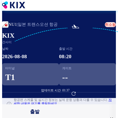
주
요
콘
텐
일본 트랜스오션 항공
NU1
|
취소됨

츠
로
KIX
건
간사이
너
뛰
날짜
출발 시간
기
2026-08-08
08:20
터미널
게이트
T1
--
업데이트 시간 :
01:37
항공편 예약하기
항공편 스케줄 및 실시간 정보는 실제 운항 상황과 다를 수 있습니다.
자
세한 내용은 여기를 클릭하세요.
출발