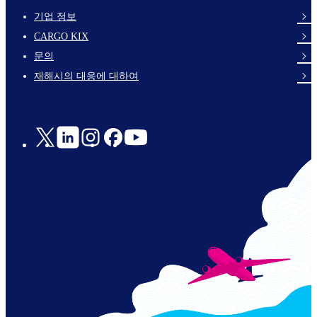
기업 정보
footer-
CARGO KIX
links-
문의
en-
재해시의 대응에 대하여
Social
Links