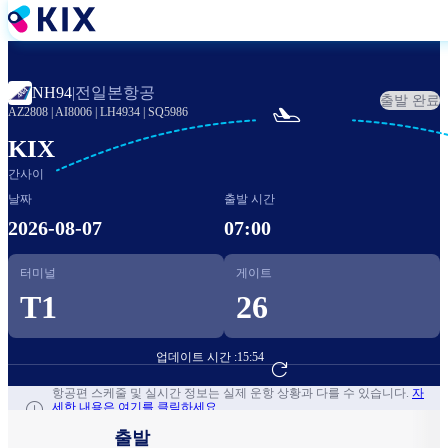
주
요
콘
텐
전일본항공
NH94
|
출발 완료
츠

AZ2808
|
AI8006
|
LH4934
|
SQ5986
로
건
KIX
너
간사이
뛰
날짜
출발 시간
기
2026-08-07
07:00
터미널
게이트
T1
26
업데이트 시간 :
15:54
항공편 예약하기
항공편 스케줄 및 실시간 정보는 실제 운항 상황과 다를 수 있습니다.
자
세한 내용은 여기를 클릭하세요.
출발