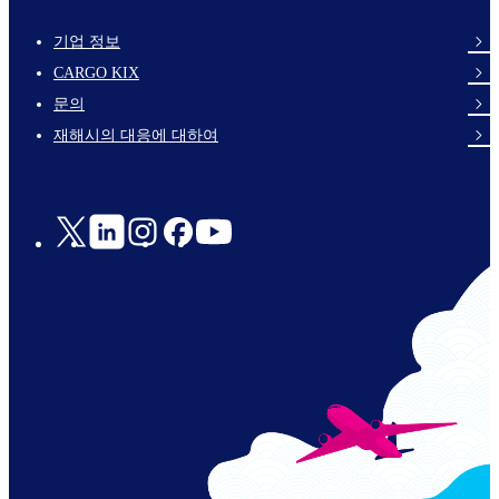
기업 정보
footer-
CARGO KIX
links-
문의
en-
재해시의 대응에 대하여
Social
Links