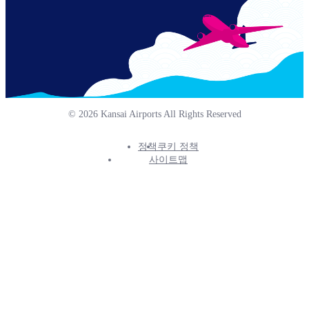
© 2026 Kansai Airports All Rights Reserved
정책
쿠키 정책
Footer
사이트맵
Info
Menu