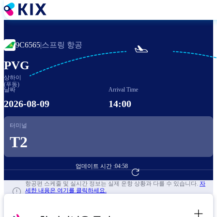
주
요
콘
텐
스프링 항공
9C6565
|

츠
로
PVG
건
상하이
너
(푸동)
뛰
날짜
Arrival Time
기
2026-08-09
14:00
터미널
T2
업데이트 시간 :
04:58
항공편 예약하기
항공편 스케줄 및 실시간 정보는 실제 운항 상황과 다를 수 있습니다.
자
세한 내용은 여기를 클릭하세요.