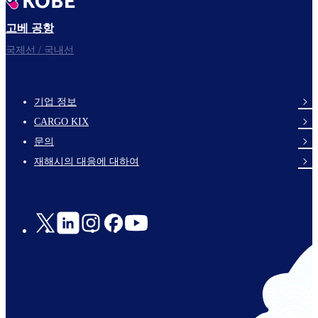
고베 공항
국제선 / 국내선
기업 정보
footer-
CARGO KIX
links-
문의
en-
재해시의 대응에 대하여
Social
Links