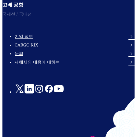
고베 공항
국제선 / 국내선
기업 정보
footer-
CARGO KIX
links-
문의
en-
재해시의 대응에 대하여
Social
Links