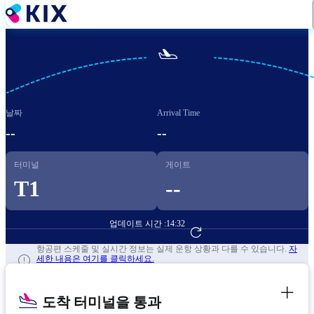
주
요
콘

텐
츠
로
건
날짜
Arrival Time
너
뛰
--
--
기
터미널
게이트
T1
--
업데이트 시간 :
14:32
항공편 예약하기
항공편 스케줄 및 실시간 정보는 실제 운항 상황과 다를 수 있습니다.
자
세한 내용은 여기를 클릭하세요.
도착 터미널을 통과