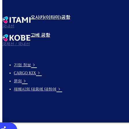
오사카(이타미)공항
국내선
고베 공항
국제선 / 국내선
기업 정보
footer-
CARGO KIX
links-
문의
en-
재해시의 대응에 대하여