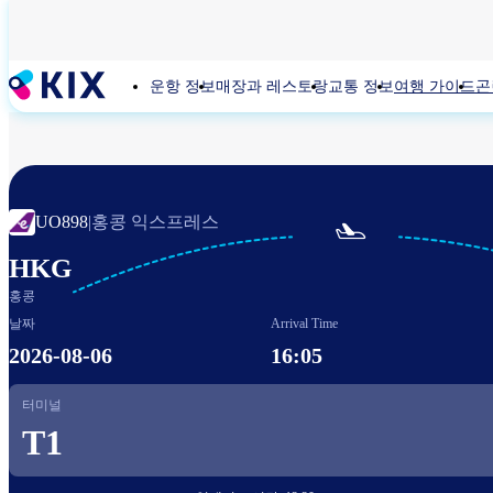
주
요
콘
운항 정보
매장과 레스토랑
교통 정보
여행 가이드
곤
텐
츠
로
건
너
뛰
홍콩 익스프레스
UO898
|

기
HKG
홍콩
날짜
Arrival Time
2026-08-06
16:05
터미널
T1