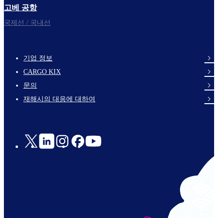
고베 공항
국제선 / 국내선
기업 정보
footer-
CARGO KIX
links-
문의
en-
재해시의 대응에 대하여
Social
Links