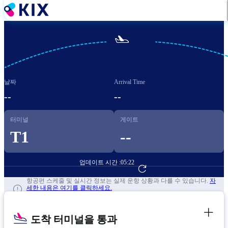
주
요
콘

텐
츠
로
건
날짜
Arrival Time
너
뛰
--
--
기
터미널
게이트
T1
--
업데이트 시간 :
05:22
항공편 예약하기
항공편 스케줄 및 실시간 정보는 실제 운항 상황과 다를 수 있습니다.
자
세한 내용은 여기를 클릭하세요.
도착 터미널을 통과