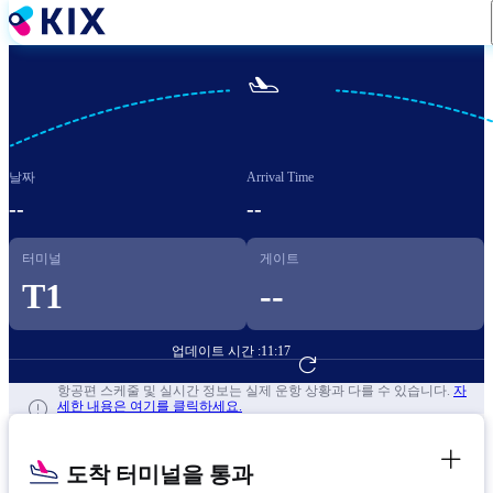
주
요
콘

텐
츠
로
건
날짜
Arrival Time
너
뛰
--
--
기
터미널
게이트
T1
--
업데이트 시간 :
11:17
항공편 예약하기
항공편 스케줄 및 실시간 정보는 실제 운항 상황과 다를 수 있습니다.
자
세한 내용은 여기를 클릭하세요.
도착 터미널을 통과