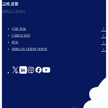
고베 공항
국제선 / 국내선
기업 정보
footer-
CARGO KIX
links-
문의
en-
재해시의 대응에 대하여
Social
Links