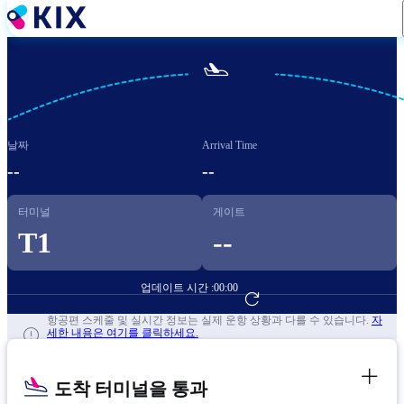
주
요
콘

텐
츠
로
건
날짜
Arrival Time
너
뛰
--
--
기
터미널
게이트
T1
--
업데이트 시간 :
00:00
항공편 예약하기
항공편 스케줄 및 실시간 정보는 실제 운항 상황과 다를 수 있습니다.
자
세한 내용은 여기를 클릭하세요.
도착 터미널을 통과