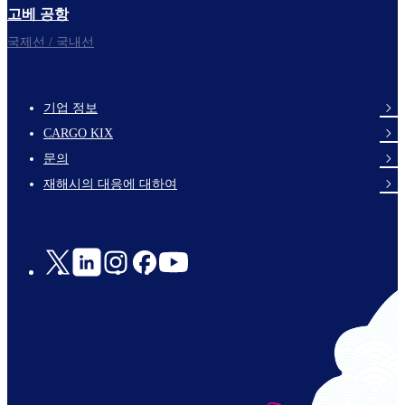
고베 공항
국제선 / 국내선
기업 정보
footer-
CARGO KIX
links-
문의
en-
재해시의 대응에 대하여
Social
Links